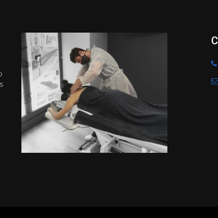
C
o
s