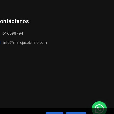
ontáctanos
616598794
info@marcjacobfisio.com