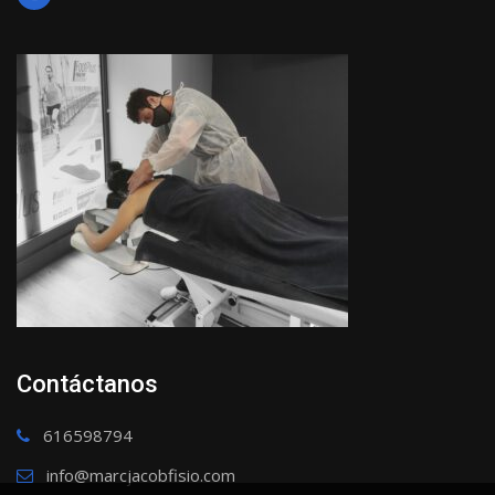
Contáctanos
616598794
info@marcjacobfisio.com