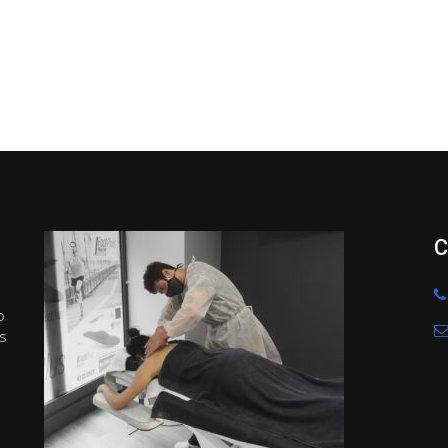
C
o
s