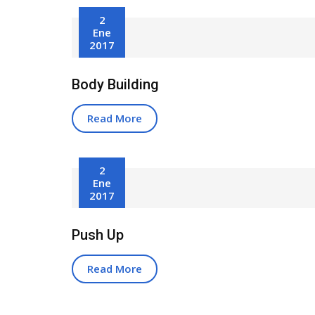
2
Ene
2017
Body Building
Read More
2
Ene
2017
Push Up
Read More