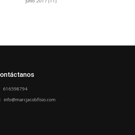
junio 2017
(11)
ontáctanos
616598794
info@marcjacobfisio.com