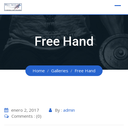
Skip
to
content
Free Hand
Home
Galleries
Free Hand
enero 2, 2017
By :
admin
Comments : (0)