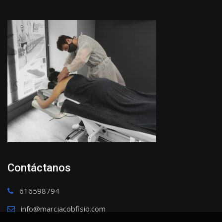
Contáctanos
616598794
info@marcjacobfisio.com